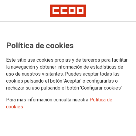
Política de cookies
Este sitio usa cookies propias y de terceros para facilitar
2026-02-16
la navegación y obtener información de estadísticas de
CCOO INFORMA: publicado el
uso de nuestros visitantes. Puedes aceptar todas las
cookies pulsando el botón 'Aceptar' o configurarlas o
Decreto de la OEP 2026. Una
rechazar su uso pulsando el botón 'Configurar cookies'
oferta de "mínimos" que ignora
Para más información consulta nuestra
Política de
las necesidades de los centros.
cookies
La Consejería de DE y FP ha publicado el Decreto de la
Oferta de Empleo Público (OEP) docente para 2026
. Desde