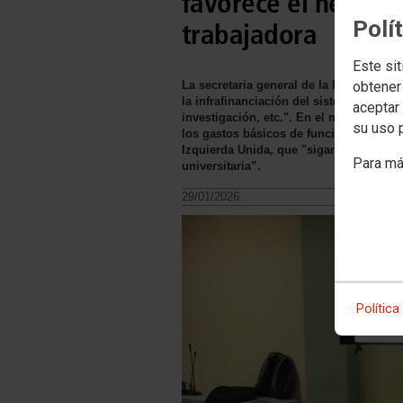
favorece el negocio 
Polí
trabajadora
Este sit
La secretaria general de la Federación
obtener
la infrafinanciación del sistema públic
aceptar 
investigación, etc.". En el marco de un
su uso 
los gastos básicos de funcionamiento, n
Izquierda Unida, que "sigan dando la b
Para má
universitaria”.
29/01/2026.
Política