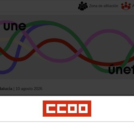
Zona de afiliación
A
alucía
| 10 agosto 2026.
s
Universidad
Privada
Política Educativa
Juventud y Empleo
Formación
Mu
versidades “dinamita” la calidad de