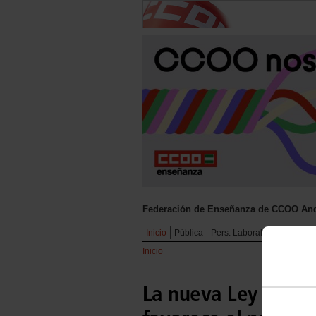
Federación de Enseñanza de CCOO And
Inicio
Pública
Pers. Laboral C. Educativo
Inicio
La nueva Ley de Uni