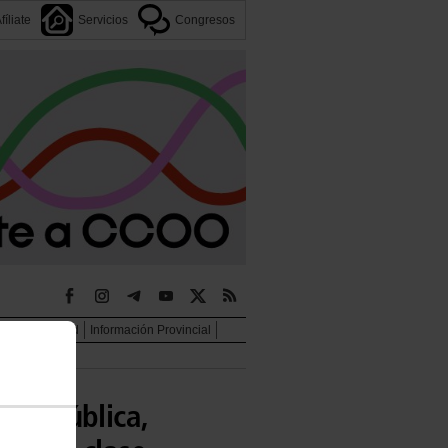
fíliate
Servicios
Congresos
jer e igualdad
Información Provincial
 la pública,