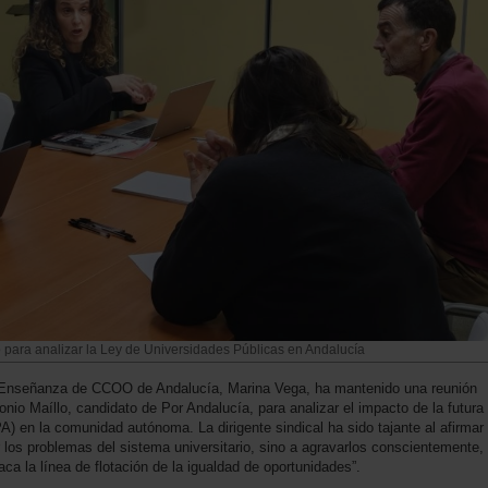
 para analizar la Ley de Universidades Públicas en Andalucía
de Enseñanza de CCOO de Andalucía, Marina Vega, ha mantenido una reunión
onio Maíllo, candidato de Por Andalucía, para analizar el impacto de la futura
) en la comunidad autónoma. La dirigente sindical ha sido tajante al afirmar
 los problemas del sistema universitario, sino a agravarlos conscientemente,
a la línea de flotación de la igualdad de oportunidades”.