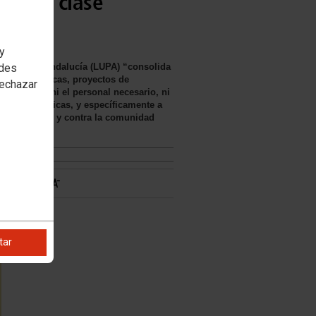
s de la clase
 y
úblicas de Andalucía (LUPA) “consolida
edes
vés de las becas, proyectos de
rechazar
no asegura ni el personal necesario, ni
fuerzas políticas, y específicamente a
 sin consenso y contra la comunidad
tar