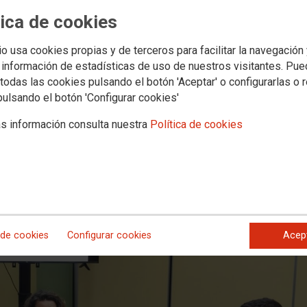
privado y expulsa a los hijos e hija
tica de cookies
io usa cookies propias y de terceros para facilitar la navegación
 de Enseñanza, Marina Vega, ha advertido que la Ley de Universidades P
 información de estadísticas de uso de nuestros visitantes. Pu
o y abre la puerta al desvío de fondos hacia universidades privadas a tra
todas las cookies pulsando el botón 'Aceptar' o configurarlas o 
a reunión mantenida con IU, la dirigente ha aseverado que la nueva ley “
pulsando el botón 'Configurar cookies'
i blinda las becas o las bonificaciones de matrícula” y ha pedido a las 
atalla en el Parlamento y en la sociedad para corregir una ley que nace
s información consulta nuestra
Política de cookies
 de cookies
Configurar cookies
Acep