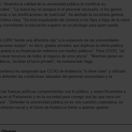
 "dinamita la calidad de la universidad pública al cronificar su
ciales”. "La nueva ley no asegura ni el personal necesario, ni los gastos
cas o las bonificaciones de matrícula", ha alertado la secretaria general.
ctima clara: "Se está expulsando del sistema a los hijos e hijas de la clase
y convirtiendo la educación superior en un privilegio para quien pueda
la LUPA "tiende una alfombra roja" a la expansión de las universidades
ulaciones espejo"; es decir, grados privados que duplican la oferta pública
a puerta a su financiación indirecta con fondos públicos". Para CCOO, “se
rasvasar recursos de todos al negocio de unos pocos”. "Mientras ponen en
licos, facilitan el lucro privado", ha sentenciado Vega.
señanza ha asegurado que CCOO de Andalucía "lo tiene claro" y utilizará
 defender las condiciones laborales del personal universitario y la
a las fuerzas políticas comprometidas con lo público, y específicamente a
la en el Parlamento y en la sociedad para corregir una ley que nace sin
ia". “Defender la universidad pública no es una cuestión corporativa, es
cohesión social y el futuro de Andalucía frente a quienes quieren
s Obreras