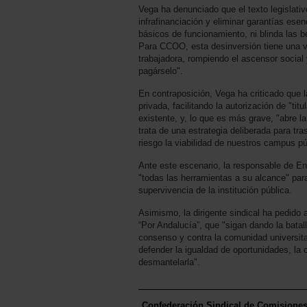
Vega ha denunciado que el texto legislativo
infrafinanciación y eliminar garantías esen
básicos de funcionamiento, ni blinda las be
Para CCOO, esta desinversión tiene una ví
trabajadora, rompiendo el ascensor social 
pagárselo".
En contraposición, Vega ha criticado que 
privada, facilitando la autorización de "tit
existente, y, lo que es más grave, "abre l
trata de una estrategia deliberada para t
riesgo la viabilidad de nuestros campus púb
Ante este escenario, la responsable de En
"todas las herramientas a su alcance" para
supervivencia de la institución pública.
Asimismo, la dirigente sindical ha pedido 
“Por Andalucía”, que "sigan dando la batal
consenso y contra la comunidad universitar
defender la igualdad de oportunidades, la 
desmantelarla".
Confederación Sindical de Comisione