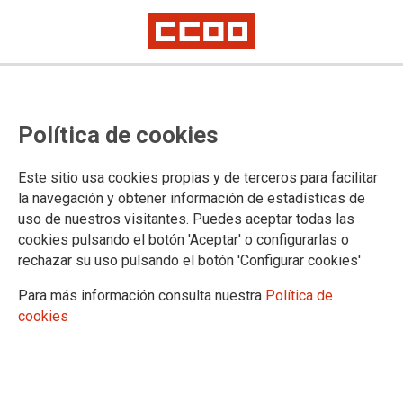
Política de cookies
Este sitio usa cookies propias y de terceros para facilitar
2026-02-03
la navegación y obtener información de estadísticas de
CCOO entrega miles de firmas
uso de nuestros visitantes. Puedes aceptar todas las
cookies pulsando el botón 'Aceptar' o configurarlas o
para exigir respeto salarial y
rechazar su uso pulsando el botón 'Configurar cookies'
dignidad laboral en la Justicia
Para más información consulta nuestra
Política de
Juvenil de Andalucía
cookies
La Federación de Enseñanza de CCOO de Andalucía ha
entregado 3.500 firmas ante la Consejería de Justicia para