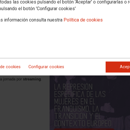
sición y el contexto europeo
todas las cookies pulsando el botón 'Aceptar' o configurarlas o 
pulsando el botón 'Configurar cookies'
s información consulta nuestra
Política de cookies
ndalucía te invita a las
ca de las mujeres en el
ropeo"
o en la CCOO Andalucía,
 de cookies
Configurar cookies
Acep
013. Sevilla
la jornada por
streaming
.