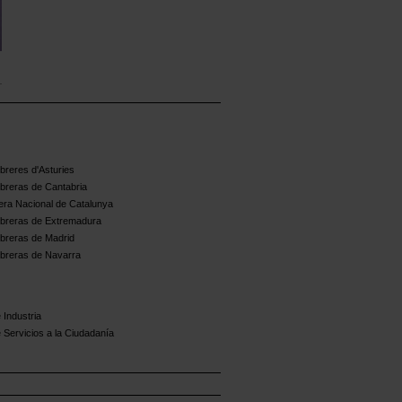
reres d'Asturies
breras de Cantabria
ra Nacional de Catalunya
breras de Extremadura
breras de Madrid
breras de Navarra
 Industria
 Servicios a la Ciudadanía