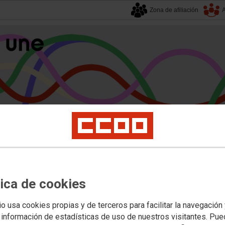
Zona de afiliación
A
alucía
| 7 agosto 2026.
s
Universidad
Privada
Política Educativa
Juventud y Empleo
Formación
Mu
tica de cookies
: La represión específica de las muj
io usa cookies propias y de terceros para facilitar la navegación
 información de estadísticas de uso de nuestros visitantes. Pu