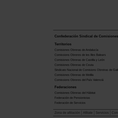
Confederación Sindical de Comisione
Territorios
Comisiones Obreras de Andalucía
Comissions Obreres de les Illes Balears
Comisiones Obreras de Castilla y León
Comisiones Obreras de Ceuta
Sindicato Nacional de Comisions Obreiras de Gali
Comisiones Obreras de Melilla
Comissions Obreres del Paìs Valenciá
Federaciones
Comisiones Obreras del Hábitat
Federación de Pensionistas
Federación de Servicios
Zona de afiliación
Afíliate
Servicios
Con