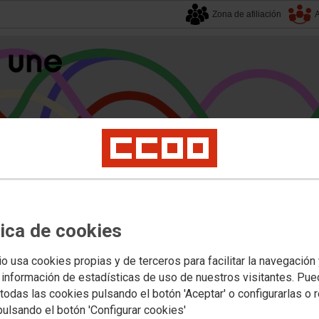
Zona de afiliación
A
alucía
| 7 agosto 2026.
tica de cookies
s
Universidad
Privada
Política Educativa
Juventud y Empleo
Formación
Mu
ón educativa
io usa cookies propias y de terceros para facilitar la navegación
 información de estadísticas de uso de nuestros visitantes. Pu
todas las cookies pulsando el botón 'Aceptar' o configurarlas o 
a: convocatoria pública para la co
pulsando el botón 'Configurar cookies'