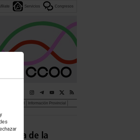
fíliate
Servicios
Congresos
jer e igualdad
Información Provincial
 y
edes
rechazar
bertura de la