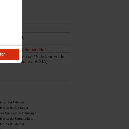
Enlaces relacionados
tar
Resolución de 19 de febrero de
2026 (enlace a BOJA)
reres d'Asturies
breras de Cantabria
ra Nacional de Catalunya
breras de Extremadura
breras de Madrid