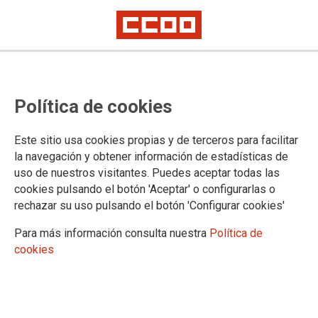
Política de cookies
Este sitio usa cookies propias y de terceros para facilitar
2026-05-07
la navegación y obtener información de estadísticas de
CCOO sale a la calle en Andalucía
uso de nuestros visitantes. Puedes aceptar todas las
cookies pulsando el botón 'Aceptar' o configurarlas o
para reclamar mejoras en las
rechazar su uso pulsando el botón 'Configurar cookies'
condiciones laborales y
Para más información consulta nuestra
Política de
retributivas en el primer ciclo de
cookies
Educación Infantil de 0-3 años
El sindicato ha impulsado un proceso reivindicativo con