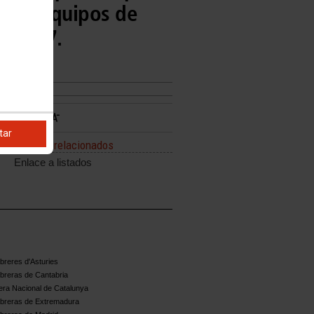
co en equipos de
6/2027.
tar
Enlaces relacionados
Enlace a listados
reres d'Asturies
breras de Cantabria
ra Nacional de Catalunya
breras de Extremadura