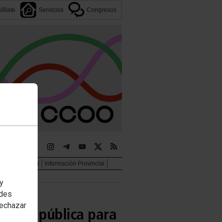
fíliate
Servicios
Congresos
jer e igualdad
Información Provincial
 y
edes
rechazar
atoria pública para