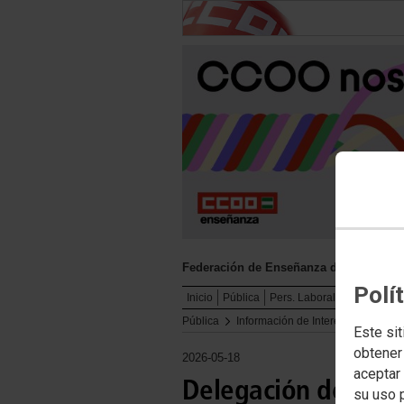
Federación de Enseñanza de CCOO And
Polí
Inicio
Pública
Pers. Laboral C. Educativo
Pública
Información de Interés
Equipos 
Este sit
obtener
2026-05-18
aceptar 
Delegación de Huelv
su uso 