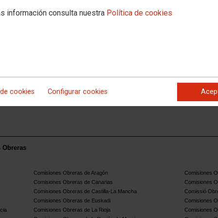
es
s información consulta nuestra
Política de cookies
a Dirección General de Trabajo, por la que se corrigen errores en la de 23 de
blica el Acta de la Comisión Paritaria del V Convenio colectivo estatal de
 de cookies
Configurar cookies
Acep
s Obreras
Comisiones Obreras de Aragón
Comisiones Ob
Comisiones Obreras de Canarias
Comisiones O
Comisiones Obreras de Castilla-La Mancha
Comissió Obre
Comisiones Obreras de Euskadi
Comisiones O
cia
Comisiones Obreras de La Rioja
Comisiones O