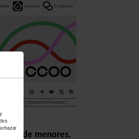
fíliate
Servicios
Congresos
jer e igualdad
Información Provincial
 y
edes
rechazar
ección de menores.