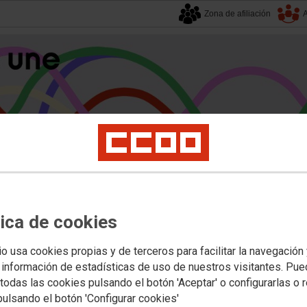
Zona de afiliación
A
alucía
| 9 agosto 2026.
tica de cookies
s
Universidad
Privada
Política Educativa
Juventud y Empleo
Formación
Mu
riales e Información sectorizada
Reforma Juvenil y Protección de Menores
io usa cookies propias y de terceros para facilitar la navegación
 información de estadísticas de uso de nuestros visitantes. Pu
todas las cookies pulsando el botón 'Aceptar' o configurarlas o 
o estatal de reforma juvenil y prot
pulsando el botón 'Configurar cookies'