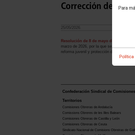
Corrección de error
Para má
25/05/2026.
Resolución de 8 de mayo de 2026
, de l
marzo de 2026, por la que se registra y pu
reforma juvenil y protección de menores.
Política
Confederación Sindical de Comisione
Territorios
Comisiones Obreras de Andalucía
Comissions Obreres de les Illes Balears
Comisiones Obreras de Castilla y León
Comisiones Obreras de Ceuta
Sindicato Nacional de Comisions Obreiras de Gali