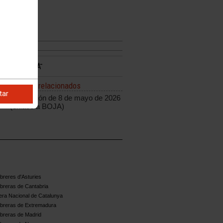
Enlaces relacionados
tar
Resolución de 8 de mayo de 2026
(enlace a BOJA)
reres d'Asturies
breras de Cantabria
ra Nacional de Catalunya
breras de Extremadura
breras de Madrid