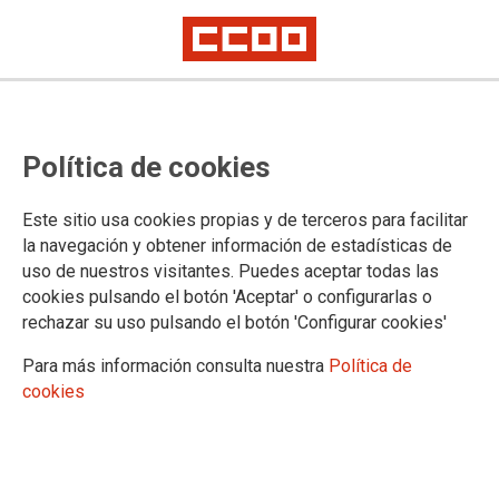
Política de cookies
Este sitio usa cookies propias y de terceros para facilitar
2026-07-03
la navegación y obtener información de estadísticas de
De mal en peor con el nuevo
uso de nuestros visitantes. Puedes aceptar todas las
cookies pulsando el botón 'Aceptar' o configurarlas o
Acuerdo entre PP y VOX
rechazar su uso pulsando el botón 'Configurar cookies'
Para más información consulta nuestra
Política de
Desde la
Federación de Enseñanza de CCOO de Andalucía
cookies
manifestamos nuestro más profundo rechazo al "Acuerdo de
gobierno y estabilidad" firmado ayer, 2 de julio de 2026, por
tratarse de un ataque frontal a la educación pública y al
diálogo social. Consideramos que este programa de gobierno