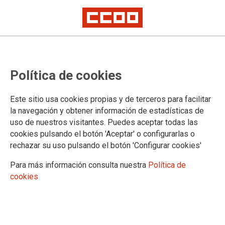
Política de cookies
Este sitio usa cookies propias y de terceros para facilitar
la navegación y obtener información de estadísticas de
uso de nuestros visitantes. Puedes aceptar todas las
Convenio colectivo y tablas salariales Universidades
cookies pulsando el botón 'Aceptar' o configurarlas o
privadas y centros de postgrado
rechazar su uso pulsando el botón 'Configurar cookies'
IX Convenio colectivo de universidades privadas, centros universitarios privados y
Para más información consulta nuestra
Política de
centros de formación de postgraduados.
cookies
MÁS INFORMACIÓN
2025-10-14
IX Convenio colectivo de universidades privadas,