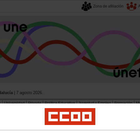
Zona de afiliación
A
alucía
| 7 agosto 2026.
s
Universidad
Privada
Política Educativa
Juventud y Empleo
Formación
Mu
consultas
RANTE SITUACIÓN DE INCAPACIDAD TEMPORAL FUNCIONARIO DE