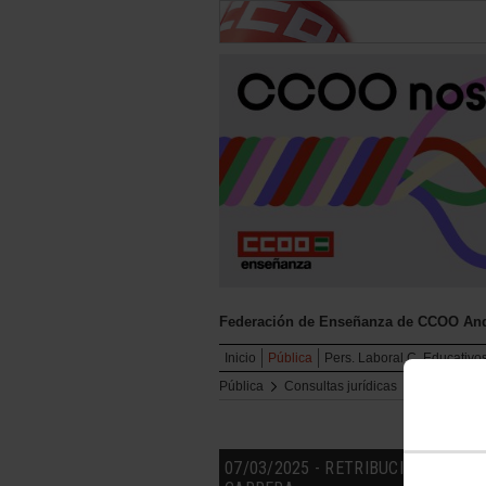
Federación de Enseñanza de CCOO And
Inicio
Pública
Pers. Laboral C. Educativo
Pública
Consultas jurídicas
Archivo de 
07/03/2025 - RETRIBUCIONES DU