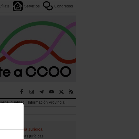
fíliate
Servicios
Congresos
jer e igualdad
Información Provincial
Asesoría Jurídica
Consultas jurídicas