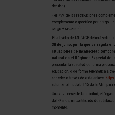
destino).
- el 75% de las retribuciones complem
complemento específico por cargo + se
cargo + sexenios).
El subsidio de MUFACE deberá solicitarl
30 de junio, por la que se regula e
situaciones de incapacidad temporal
natural en el Régimen Especial de l
presentar la solicitud de forma presenc
educación, o de forma telemática a tra
acceder a través de este enlace:
http
adjuntar el modelo 145 de la AET para e
Una vez presente la solicitud, el órgan
del 4º mes, un certificado de retribuci
momento.