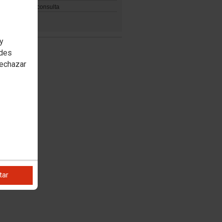
Haz tu consulta
 y
edes
rechazar
tar