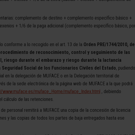
entarias: complemento de destino + complemento específico básico +
xenios + 1/6 de la paga adicional (complemento específico básico, po
o conforme a lo recogido en el art. 13 de la
Orden PRE/1744/2010, de
l procedimiento de reconocimiento, control y seguimiento de las
, riesgo durante el embarazo y riesgo durante la lactancia
a Seguridad Social de los Funcionarios Civiles del Estado
, pudiend
ial en la delegación de MUFACE o en la Delegación territorial de
vés de la sede electrónica de la página web de MUFACE a la que podrá
s://www.muface.es/muface_Home/muface_Index.html
, debiendo
l cálculo de las retenciones.
o de personal remitirá a MUFACE una copia de la concesión de licencia
ones y las copias de todos los partes de baja entregados hasta ese