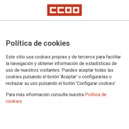
Política de cookies
Este sitio usa cookies propias y de terceros para facilitar
XIII CONVENIO COLECTIVO DE CENTROS DE ASISTENCIA Y
la navegación y obtener información de estadísticas de
EDUCACIÓN INFANTIL
uso de nuestros visitantes. Puedes aceptar todas las
Reunión del 1 de febrero
cookies pulsando el botón 'Aceptar' o configurarlas o
rechazar su uso pulsando el botón 'Configurar cookies'
Para más información consulta nuestra
Política de
07/02/2024.
cookies
En la última Mesa Negociadora
celebrada a mediados de enero,
todas las organizaciones sindicales
y patronales pactamos, ante la