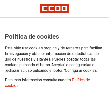
Política de cookies
Este sitio usa cookies propias y de terceros para facilitar
16-02-2024 CCOO REIVINDICA
la navegación y obtener información de estadísticas de
CCOO en defensa de la Educación
uso de nuestros visitantes. Puedes aceptar todas las
cookies pulsando el botón 'Aceptar' o configurarlas o
Permanente.
rechazar su uso pulsando el botón 'Configurar cookies'
Para más información consulta nuestra
Política de
Exigimos la retirada inmediata del borrador del Decreto de
cookies
Modificación del Decreto 36/2007.
16/02/2024.