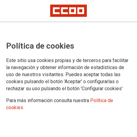
Política de cookies
Este sitio usa cookies propias y de terceros para facilitar
la navegación y obtener información de estadísticas de
Mesa Sectorial Extraordinaria
uso de nuestros visitantes. Puedes aceptar todas las
2/5/2024: Oferta de Empleo
cookies pulsando el botón 'Aceptar' o configurarlas o
rechazar su uso pulsando el botón 'Configurar cookies'
Público 2024
Para más información consulta nuestra
Política de
cookies
Este jueves, día 2 de mayo de 2024, la Dirección General del
Profesorado y Gestión de RRHH de la Consejería de
Desarrollo Educativo y FP nos ha convocado a Mesa
Sectorial Extraordinaria para explicarnos la decisión que han