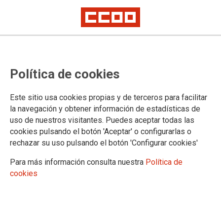
Política de cookies
Este sitio usa cookies propias y de terceros para facilitar
la navegación y obtener información de estadísticas de
Conferencias y asambleas
uso de nuestros visitantes. Puedes aceptar todas las
congresuales de Granada
cookies pulsando el botón 'Aceptar' o configurarlas o
rechazar su uso pulsando el botón 'Configurar cookies'
Para más información consulta nuestra
Política de
10/03/2026.
cookies
10-03-2026
CONVOCAROTIA REUNIÓN DE COMISIÓN EJECUTIVA
DEL SINDICATO PROVINCIAL DE ENSEÑANZA DE GRANADA
02-02-2026
CONVOCATORIA REUNIÓN DE COMISIÓN EJECUTIVA