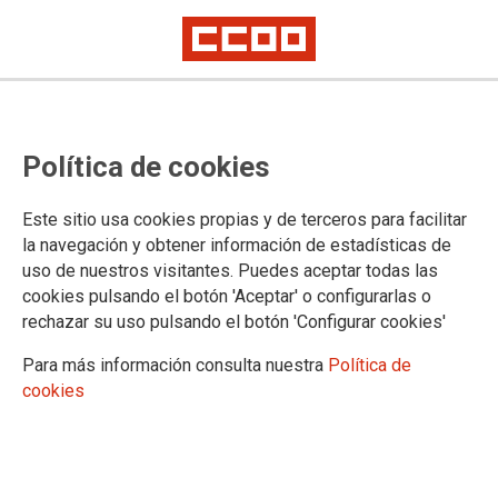
Política de cookies
Este sitio usa cookies propias y de terceros para facilitar
2024-12-02
la navegación y obtener información de estadísticas de
¡NO más ninguneo al
uso de nuestros visitantes. Puedes aceptar todas las
cookies pulsando el botón 'Aceptar' o configurarlas o
PROFESORADO INTERINO!
rechazar su uso pulsando el botón 'Configurar cookies'
Para más información consulta nuestra
Política de
Ante un nuevo recorte de convocatorias del sistema de
cookies
gestión de bajas y sustituciones (SIPRI) para esta semana,
desde CCOO exigimos el fin de estas actuaciones que
empeoran claramente las condiciones de trabajo del personal
interino y la atención del alumnado en los centros educativos.