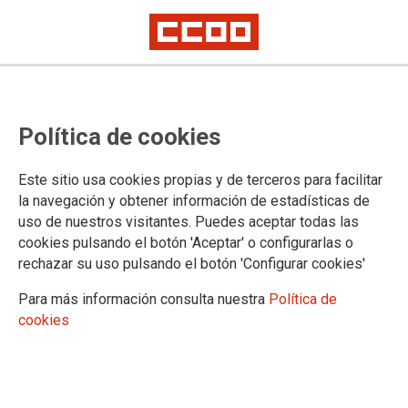
Política de cookies
Este sitio usa cookies propias y de terceros para facilitar
la navegación y obtener información de estadísticas de
Consejo General de MUFACE: 26
uso de nuestros visitantes. Puedes aceptar todas las
de marzo
cookies pulsando el botón 'Aceptar' o configurarlas o
rechazar su uso pulsando el botón 'Configurar cookies'
El pasado 26 de marzo tuvo lugar la primera reunión del
Para más información consulta nuestra
Política de
Consejo General de MUFACE en 2025 presidida por la
cookies
secretaria de Estado de Función Pública, Clara Mapelli. En
ella se ha abordado, entre otros puntos, la situación actual de
los conciertos para la asistencia sanitaria, tanto el nacional
como el del exterior, para los años 2025, 2026 y 2027.