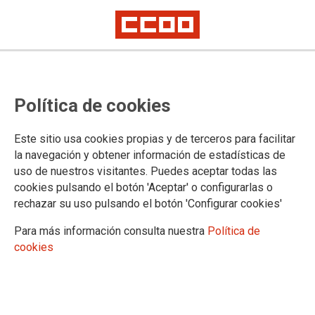
Política de cookies
Este sitio usa cookies propias y de terceros para facilitar
la navegación y obtener información de estadísticas de
Enseñanza y Formación No
uso de nuestros visitantes. Puedes aceptar todas las
Reglada: firmado el X Convenio
cookies pulsando el botón 'Aceptar' o configurarlas o
rechazar su uso pulsando el botón 'Configurar cookies'
Colectivo
Para más información consulta nuestra
Política de
cookies
13/05/2025.
El nuevo texto recoge algunas de las
demandas planteadas por CCOO en