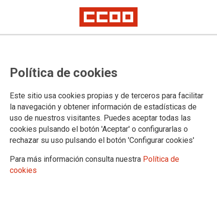
Política de cookies
Este sitio usa cookies propias y de terceros para facilitar
2026-05-14
la navegación y obtener información de estadísticas de
Subcomisión de Educación
uso de nuestros visitantes. Puedes aceptar todas las
cookies pulsando el botón 'Aceptar' o configurarlas o
celebrada el 14 de mayo de 2026
rechazar su uso pulsando el botón 'Configurar cookies'
Para más información consulta nuestra
Política de
Desde
CCOO
agradecemos que esta Consejería entre en la
cookies
senda de creación de empleo público, aunque sea sin ser su
objetivo principal, el empleo público es el único que garantiza
un servicio de calidad y una mejora en las condiciones
laborales de las trabajadoras y trabajadores que de otro