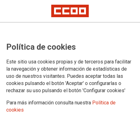
Política de cookies
Este sitio usa cookies propias y de terceros para facilitar
2024-03-05
la navegación y obtener información de estadísticas de
Delegación de Cádiz: convocatoria
uso de nuestros visitantes. Puedes aceptar todas las
cookies pulsando el botón 'Aceptar' o configurarlas o
pública para la cobertura de
rechazar su uso pulsando el botón 'Configurar cookies'
puestos docentes de carácter
Para más información consulta nuestra
Política de
específico en Residencias
cookies
Escolares para el curso 2024/2025.
Plazo de presentación de solicitudes diez días hábiles