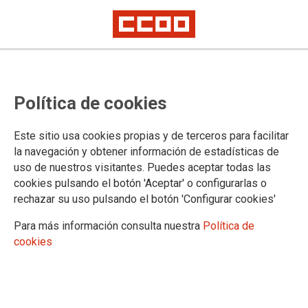
Política de cookies
Este sitio usa cookies propias y de terceros para facilitar
19-03-2024 CEPER
la navegación y obtener información de estadísticas de
Los sindicatos de la Mesa
uso de nuestros visitantes. Puedes aceptar todas las
cookies pulsando el botón 'Aceptar' o configurarlas o
Sectorial de Educación logran un
rechazar su uso pulsando el botón 'Configurar cookies'
Acuerdo de Garantías para las
Para más información consulta nuestra
Política de
plantillas de los Centros de
cookies
Educación Permanente en
Andalucía y desconvocan la