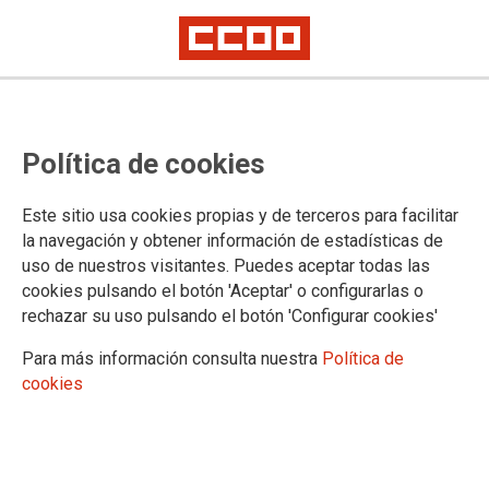
Política de cookies
Este sitio usa cookies propias y de terceros para facilitar
11-06-2021 Enseñanza pública
la navegación y obtener información de estadísticas de
Circular de 11 de junio de 2021 de
uso de nuestros visitantes. Puedes aceptar todas las
cookies pulsando el botón 'Aceptar' o configurarlas o
la DG de profesorado y RRHH
rechazar su uso pulsando el botón 'Configurar cookies'
sobre permisos, licencias y
Para más información consulta nuestra
Política de
reducciones de jornada del
cookies
personal docente.