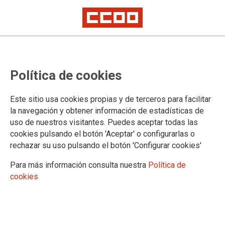
Política de cookies
Este sitio usa cookies propias y de terceros para facilitar
11-07-2024 PDI
la navegación y obtener información de estadísticas de
Universidad Pablo de Olavide:
uso de nuestros visitantes. Puedes aceptar todas las
cookies pulsando el botón 'Aceptar' o configurarlas o
convocatoria de concurso público
rechazar su uso pulsando el botón 'Configurar cookies'
contratos temporales de Personal
Para más información consulta nuestra
Política de
de Apoyo a la Investigación.
cookies
11/07/2024.