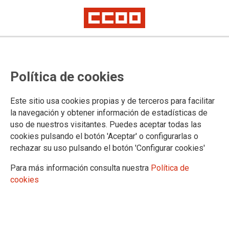
Política de cookies
Este sitio usa cookies propias y de terceros para facilitar
2024-07-15
la navegación y obtener información de estadísticas de
Delegación de Cádiz: corrección
uso de nuestros visitantes. Puedes aceptar todas las
cookies pulsando el botón 'Aceptar' o configurarlas o
de errores de la convocatoria con
rechazar su uso pulsando el botón 'Configurar cookies'
ocasión de vacante y posibles
Para más información consulta nuestra
Política de
sustituciones, de Puesto de
cookies
Profesorado Especialista para el
Ciclo Formativo de Técnico de