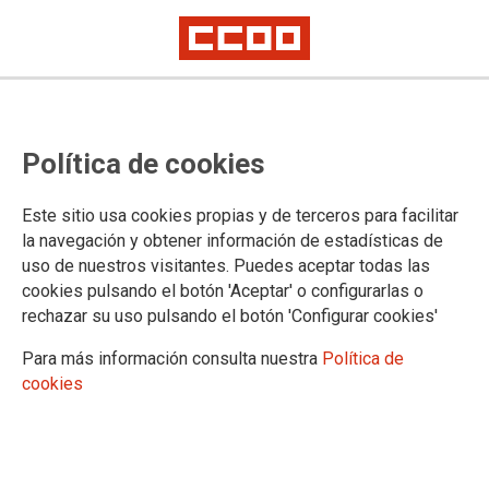
Política de cookies
Este sitio usa cookies propias y de terceros para facilitar
19-09-2024 OCIO EDUCATIVO
la navegación y obtener información de estadísticas de
CCOO advierten que más de 3.000
uso de nuestros visitantes. Puedes aceptar todas las
cookies pulsando el botón 'Aceptar' o configurarlas o
profesionales no podrán ser
rechazar su uso pulsando el botón 'Configurar cookies'
contratados a través del
Para más información consulta nuestra
Política de
programa ‘Personal Mentor’ si el
cookies
Gobierno andaluz no actualiza los
precios abonados