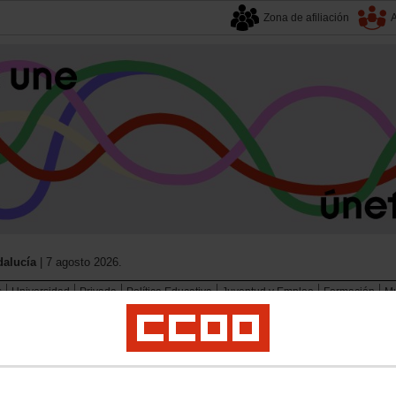
Zona de afiliación
A
alucía
| 7 agosto 2026.
s
Universidad
Privada
Política Educativa
Juventud y Empleo
Formación
Mu
a Consejería de Desarrollo Educati