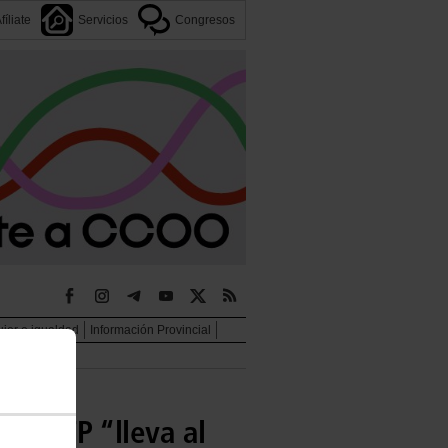
fíliate
Servicios
Congresos
jer e igualdad
Información Provincial
vo y FP “lleva al