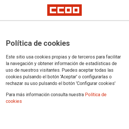
Política de cookies
Este sitio usa cookies propias y de terceros para facilitar
la navegación y obtener información de estadísticas de
El Consejo de Ministros y
uso de nuestros visitantes. Puedes aceptar todas las
Ministras aprueba las condiciones
cookies pulsando el botón 'Aceptar' o configurarlas o
rechazar su uso pulsando el botón 'Configurar cookies'
para la nueva licitación de
Para más información consulta nuestra
Política de
MUFACE
cookies
Tras la movilización en unidad sindical, promovida por
CCOO, parece cercano el final de la actual incertidumbre
sobre la atención sanitaria del personal funcionario, pero es