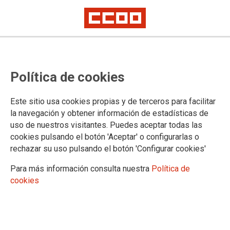
Política de cookies
Este sitio usa cookies propias y de terceros para facilitar
2024-12-20
la navegación y obtener información de estadísticas de
Complementos autonómicos:
uso de nuestros visitantes. Puedes aceptar todas las
cookies pulsando el botón 'Aceptar' o configurarlas o
tijeretazo de nueve millones
rechazar su uso pulsando el botón 'Configurar cookies'
Para más información consulta nuestra
Política de
En CCOO no salimos de la perplejidad ante la “
carta abierta a
cookies
la comunidad universitaria
” del Secretario General de
Universidades,
D. Ramón Herrera
. En ella reconoce el
tijeretazo
de unos 4.000 tramos de complementos
autonómicos de PDI y lo viste de eficiencia en la gestión del